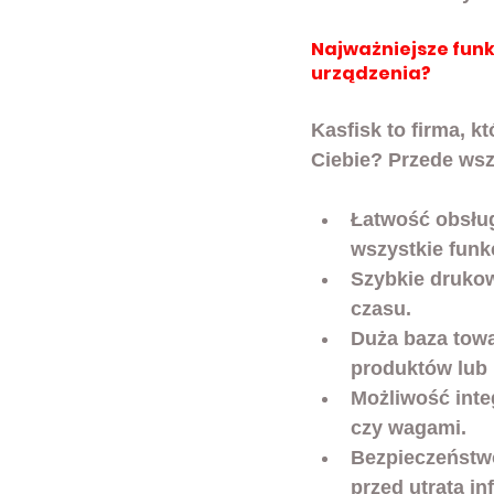
Najważniejsze funk
urządzenia?
Kasfisk to firma, kt
Ciebie? Przede wsz
Łatwość obsłu
wszystkie funk
Szybkie druko
czasu.
Duża baza tow
produktów lub 
Możliwość inte
czy wagami.
Bezpieczeństw
przed utratą in