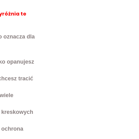
yróżnia te 
to oznacza dla 
bko opanujesz 
chcesz tracić 
wiele 
w kreskowych 
 ochrona 