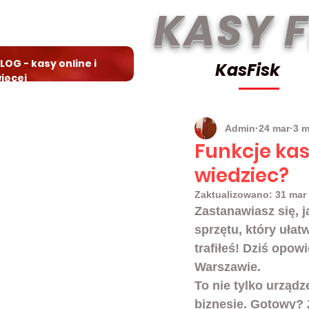
KASY 
LOG - kasy online i
KasFisk
ięcej
Admin
24 mar
3 m
Funkcje kas
wiedziec?
Zaktualizowano:
31 mar
Zastanawiasz się, j
sprzętu, który uła
trafiłeś! Dziś opow
Warszawie. 
To nie tylko urząd
biznesie. Gotowy?