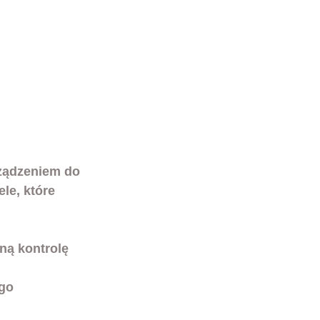
rządzeniem do 
e, które 
ną kontrolę 
go 