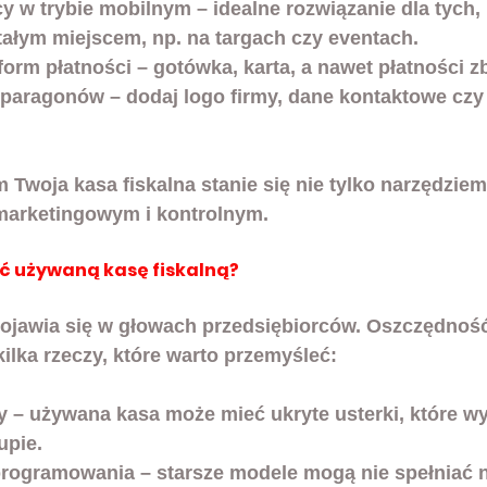
y w trybie mobilnym
 – idealne rozwiązanie dla tych, 
stałym miejscem, np. na targach czy eventach.
form płatności
 – gotówka, karta, a nawet płatności z
a paragonów
 – dodaj logo firmy, dane kontaktowe czy
 Twoja kasa fiskalna stanie się nie tylko narzędziem 
marketingowym i kontrolnym.
ić używaną kasę fiskalną?
pojawia się w głowach przedsiębiorców. Oszczędność 
kilka rzeczy, które warto przemyśleć:
y
 – używana kasa może mieć ukryte usterki, które wy
upie.
oprogramowania
 – starsze modele mogą nie spełniać