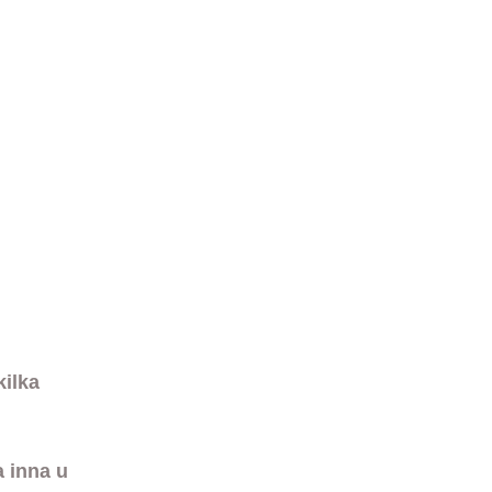
ilka 
 inna u 