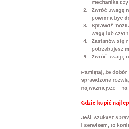
mechanika czy
Zwróć uwagę na
powinna być d
Sprawdź możliw
wagą lub czyt
Zastanów się n
potrzebujesz 
Zwróć uwagę na
Pamiętaj, że dobór 
sprawdzone rozwiąza
najważniejsze – na
Gdzie kupić najle
Jeśli szukasz spra
i serwisem, to koni