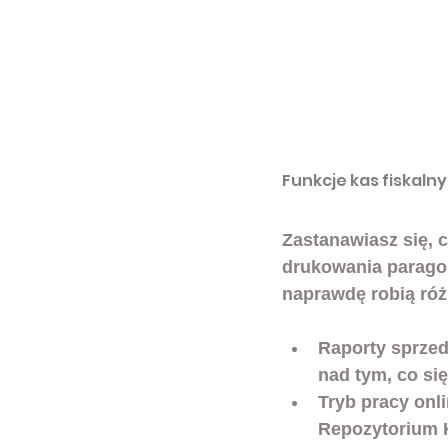
Funkcje kas fiskalny
Zastanawiasz się, 
drukowania paragon
naprawdę robią róż
Raporty sprze
nad tym, co się
Tryb pracy onl
Repozytorium 