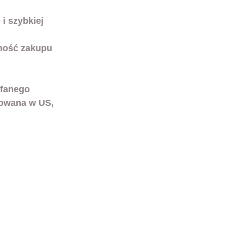
i szybkiej 
ność zakupu 
ufanego 
rowana w US, 