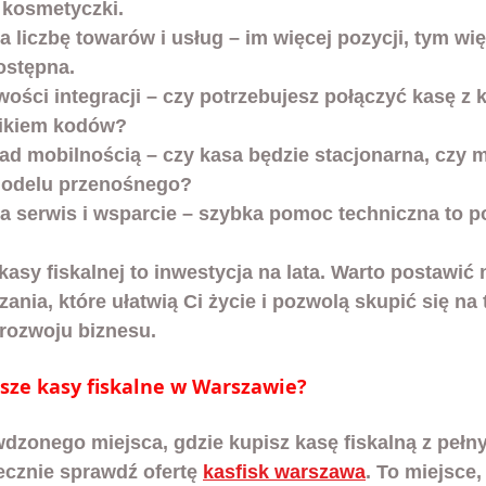
 kosmetyczki.
 liczbę towarów i usług
 – im więcej pozycji, tym wi
ostępna.
ości integracji
 – czy potrzebujesz połączyć kasę z
nikiem kodów?
ad mobilnością
 – czy kasa będzie stacjonarna, czy 
modelu przenośnego?
 serwis i wsparcie
 – szybka pomoc techniczna to p
kasy fiskalnej to inwestycja na lata. Warto postawić 
nia, które ułatwią Ci życie i pozwolą skupić się na 
 rozwoju biznesu.
psze kasy fiskalne w Warszawie?
wdzonego miejsca, gdzie kupisz kasę fiskalną z peł
ecznie sprawdź ofertę 
kasfisk warszawa
. To miejsce,