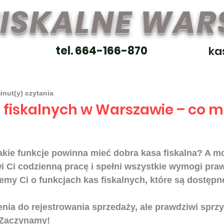
FISKALNE WA
tel. 664-166-870
ka
inut(y) czytania
 fiskalnych w Warszawie – co m
akie 
funkcje
 powinna mieć dobra kasa fiskalna? A m
twi Ci codzienną pracę i spełni wszystkie wymogi pr
iemy Ci o funkcjach kas fiskalnych, które są dostępn
zenia do rejestrowania sprzedaży, ale prawdziwi sprz
 Zaczynamy!