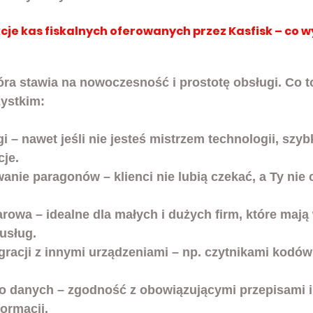
cje kas fiskalnych oferowanych przez Kasfisk – co w
óra stawia na 
nowoczesność i prostotę obsługi
. Co 
ystkim:
gi
 – nawet jeśli nie jesteś mistrzem technologii, szy
cje.
wanie paragonów
 – klienci nie lubią czekać, a Ty nie 
arowa
 – idealne dla małych i dużych firm, które mają 
usług.
gracji z innymi urządzeniami
 – np. czytnikami kodó
o danych
 – zgodność z obowiązującymi przepisami i
formacji.