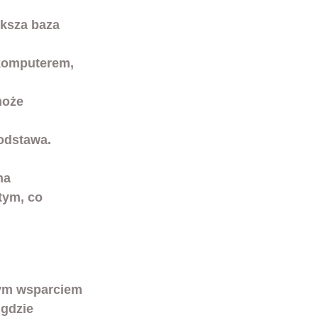
ększa baza 
 komputerem, 
może 
odstawa.
na 
tym, co 
nym wsparciem 
 gdzie 