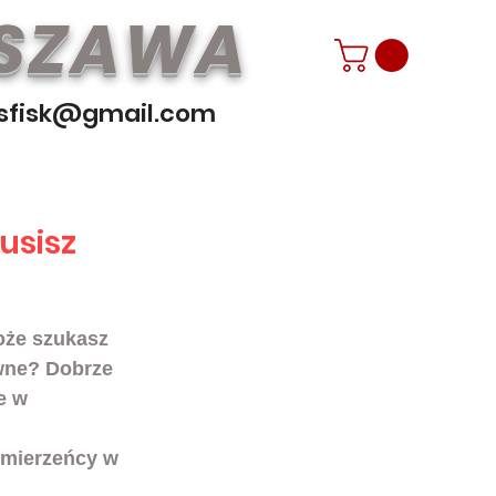
RSZAWA
sfisk@gmail.com
usisz
oże szukasz 
awne? Dobrze 
e w 
ymierzeńcy w 