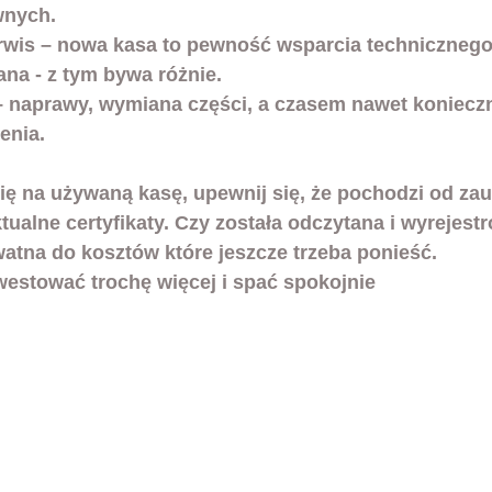
nych.
rwis
 – nowa kasa to pewność wsparcia technicznego 
na - z tym bywa różnie.
– naprawy, wymiana części, a czasem nawet koniecz
enia.
się na używaną kasę, upewnij się, że pochodzi od za
ualne certyfikaty. Czy została odczytana i wyrejest
watna do kosztów które jeszcze trzeba ponieść. 
westować trochę więcej i spać spokojnie