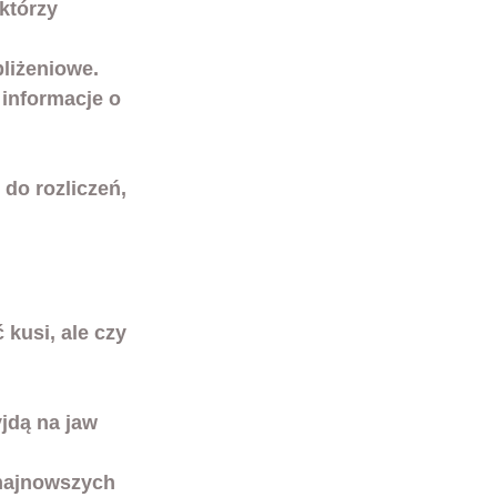
którzy 
bliżeniowe.
 informacje o 
do rozliczeń, 
kusi, ale czy 
jdą na jaw 
 najnowszych 