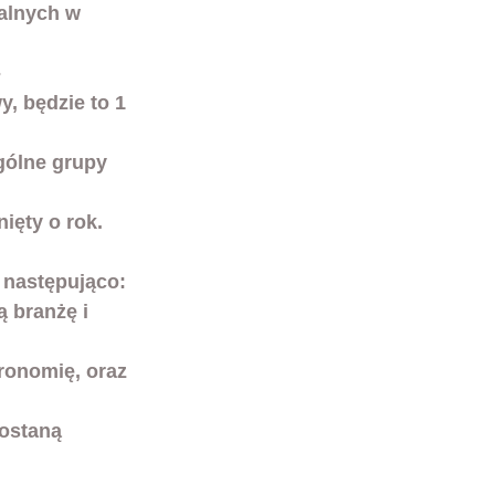
alnych w 
 
y, będzie to 1 
ólne grupy 
ięty o rok. 
 następująco:
 branżę i 
tronomię, oraz 
ostaną 