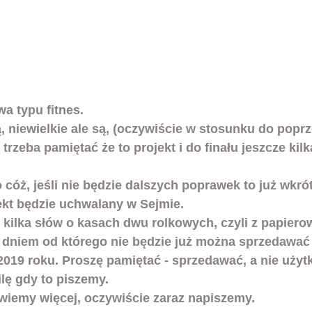
a typu fitnes.
, niewielkie ale są, (oczywiście w stosunku do popr
 trzeba pamiętać że to projekt i do finału jeszcze kilk
 cóż, jeśli nie będzie dalszych poprawek to już wkró
ekt będzie uchwalany w Sejmie.
niem od którego nie będzie już można sprzedawać t
2019 roku. Proszę pamiętać - sprzedawać, a nie użyt
lę gdy to piszemy.
owiemy więcej, oczywiście zaraz napiszemy.