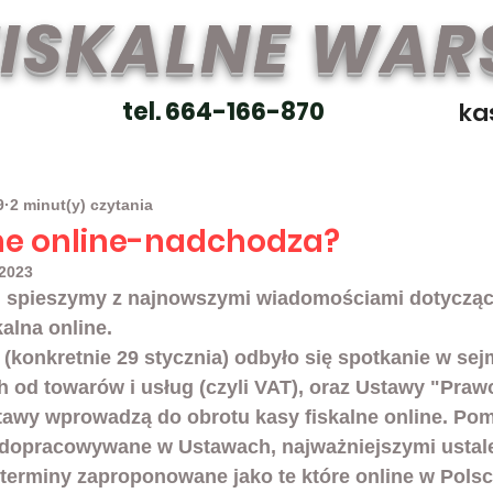
FISKALNE WA
tel. 664-166-870
ka
9
2 minut(y) czytania
lne online-nadchodza?
 2023
 spieszymy z najnowszymi wiadomościami dotycząc
alna online. 
 (konkretnie 29 stycznia) odbyło się spotkanie w sej
 od towarów i usług (czyli VAT), oraz Ustawy "Praw
stawy wprowadzą do obrotu kasy fiskalne online. Pom
 dopracowywane w Ustawach, najważniejszymi ustale
i terminy zaproponowane jako te które online w Polsc