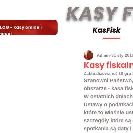
KASY 
LOG - kasy online i
KasFisk
ięcej
Admin
31 sty 201
Kasy fiska
Zaktualizowano:
19 gru
Szanowni Państwo,
obszarze - kasa fisk
W ostatnich dniach
Ustawy o podatkach
które to właśnie u
szczegóły które są
spotkania są daty 