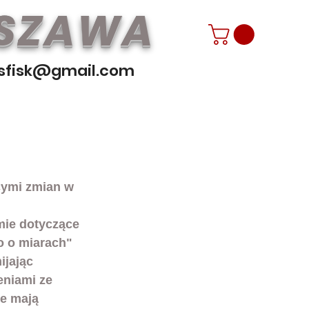
RSZAWA
sfisk@gmail.com
ymi zmian w 
mie dotyczące 
o o miarach" 
ijając 
niami ze 
e mają 