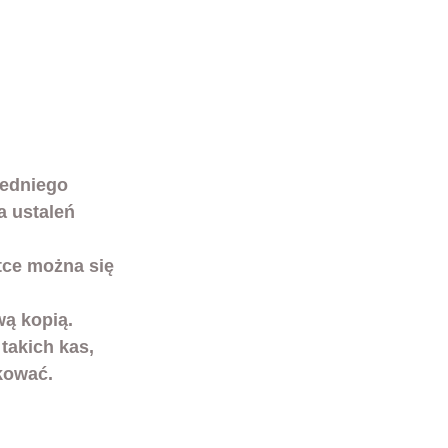
zedniego 
a ustaleń 
tce można się 
akich kas, 
kować. 