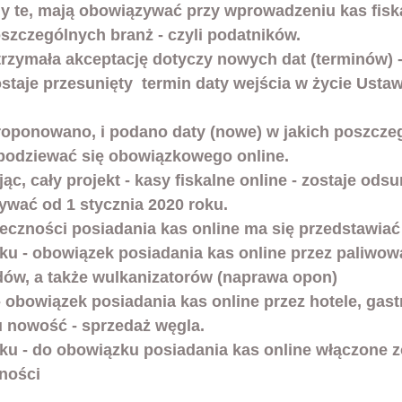
y te, mają obowiązywać przy wprowadzeniu kas fisk
oszczególnych branż - czyli podatników. 
trzymała akceptację dotyczy nowych dat (terminów) -
ostaje przesunięty  termin daty wejścia w życie Ustaw
oponowano, i podano daty (nowe) w jakich poszczeg
podziewać się obowiązkowego online.
c, cały projekt - kasy fiskalne online - zostaje odsun
wać od 1 stycznia 2020 roku.
zności posiadania kas online ma się przedstawiać
oku - obowiązek posiadania kas online przez paliwową
ów, a także wulkanizatorów (naprawa opon)
 - obowiązek posiadania kas online przez hotele, gas
 nowość - sprzedaż węgla.
roku - do obowiązku posiadania kas online włączone z
lności