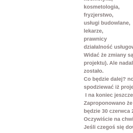
kosmetologia, 
fryzjerstwo, 
usługi budowlane, 
lekarze,
prawnicy
działalność usługow
Widać że zmiany są
projektu). Ale nadal
zostało. 
Co będzie dalej? no
spodziewać iż proj
 I na koniec jeszcze kilka słów o kasach dwu rolkowych, czyli z papierową kopią. 
Zaproponowano że d
będzie 30 czerwca 
Oczywiście na chwi
Jeśli czegoś się d