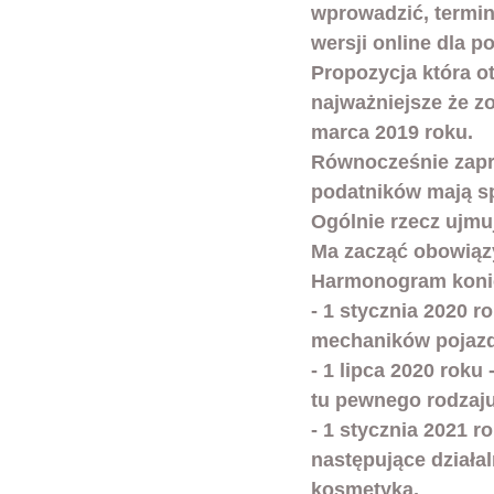
wprowadzić, termin
wersji online dla p
Propozycja która o
najważniejsze że
 z
marca 2019 roku.
Równocześnie zapr
podatników mają s
Ogólnie rzecz ujmują
Ma zacząć obowiązy
Harmonogram koniec
- 1 stycznia 2020 r
mechaników pojazd
- 1 lipca 2020 roku
tu pewnego rodzaju
- 1 stycznia 2021 
następujące działa
kosmetyka, 