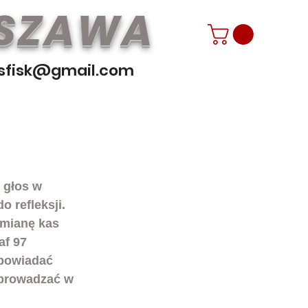
RSZAWA
sfisk@gmail.com
 głos w 
 refleksji. 
ymianę kas 
af 97 
powiadać 
wprowadzać w 