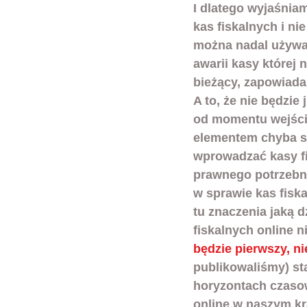
I dlatego wyjaśnia
kas fiskalnych i n
można nadal używać
awarii kasy której 
bieżący, zapowiada
A to, że nie będzi
od momentu wejścia
elementem chyba sp
wprowadzać kasy fi
prawnego potrzebne
w sprawie kas fiska
tu znaczenia jaką d
fiskalnych online n
będzie pierwszy, ni
publikowaliśmy) st
horyzontach czasow
online w naszym kr