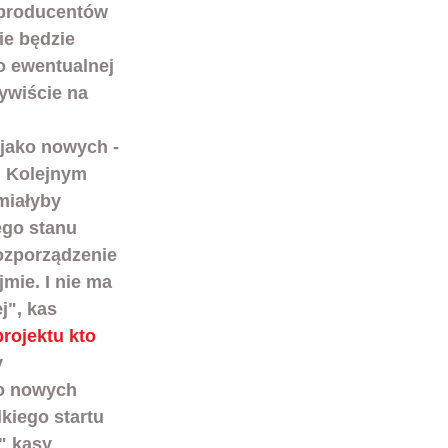
 producentów 
ie będzie 
o ewentualnej 
ywiście na 
(jako nowych - 
. Kolejnym 
miałyby 
ego stanu 
ozporządzenie 
mie. I nie ma 
j", kas 
ojektu kto 
 
 o nowych 
kiego startu 
" kasy 