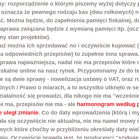
my: rozporządzenie o którym piszemy wyżej dotyczy
ie oznacza że pewnego rodzaju kas (dwu rolkowych) n
. Można będzie, do zapełnienia pamięci fiskalnej, d
naprawa związana będzie z wymianą pamięci itp. (ocz
ny stan projektów).
e już można ich sprzedawać no i oczywiście kupować 
 odpowiednich przepisów) to zupełnie inna sprawa
rawa najważniejsza, nadal nie ma przepisów które 
skalne online na nasz rynek. Przypominamy że do t
 są dwie sprawy - nowelizacja ustawy o VAT, oraz r
lnych / Prawo o miarach, a to wszystko utknęło w sej
ziałalność się prowadzi, dla nikogo nie ma "wcześnie
ie ma, przepisów nie ma - ale 
harmonogram według pr
e uległ zmianie
. Co do daty wprowadzenia (którą i my
ała się oczywiście nie aktualna, nie ma nawet mowy
ych które choćby w przybliżeniu określały daty wiel
aju. Oczywiście prawdą jest, że producenci "szykują