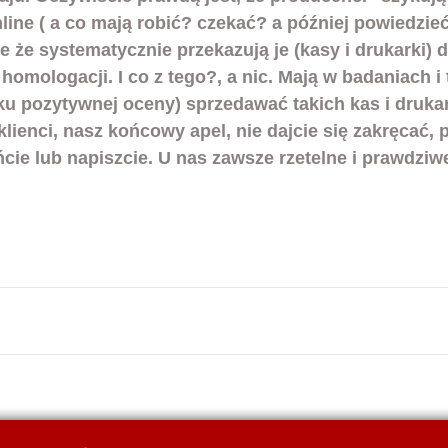
nline ( a co mają robić? czekać? a później powiedzieć 
e że systematycznie przekazują je (kasy i drukarki)
homologacji. I co z tego?, a nic. Mają w badaniach i t
u pozytywnej oceny) sprzedawać takich kas i drukar
lienci, nasz końcowy apel, nie dajcie się zakręcać, 
cie lub napiszcie. U nas zawsze rzetelne i prawdziw