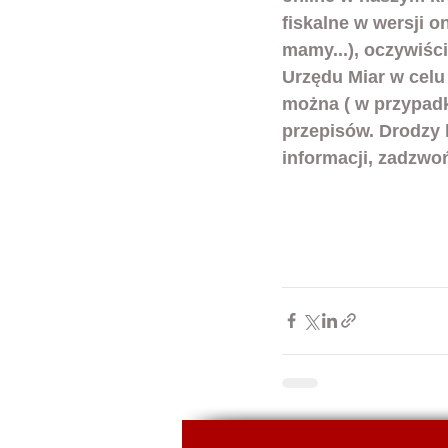
fiskalne w wersji o
mamy...), oczywiści
Urzędu Miar w celu 
można ( w przypadk
przepisów. Drodzy k
informacji, zadzwoń