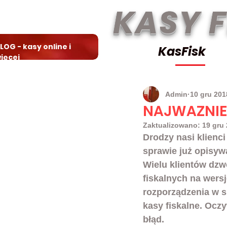
KASY 
LOG - kasy online i
KasFisk
ięcej
Admin
10 gru 201
NAJWAZNIEJ
Zaktualizowano:
19 gru
Drodzy nasi klienci
sprawie już opisywa
Wielu klientów dzwo
fiskalnych na wersj
rozporządzenia w 
kasy fiskalne. Ocz
błąd. 