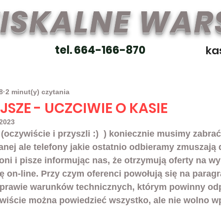
FISKALNE WA
tel. 664-166-870
ka
8
2 minut(y) czytania
SZE - UCZCIWIE O KASIE
 2023
 (oczywiście i przyszli :)  ) koniecznie musimy zabrać
nej ale telefony jakie ostatnio odbieramy zmuszają do
ni i pisze informując nas, że otrzymują oferty na w
ę on-line. Przy czym oferenci powołują się na paragr
sprawie warunków technicznych, którym powinny od
ywiście można powiedzieć wszystko, ale nie wolno 