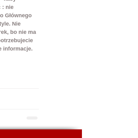
: nie 
 do Głównego 
yle. Nie 
ek, bo nie ma 
potrzebujecie 
e informacje.