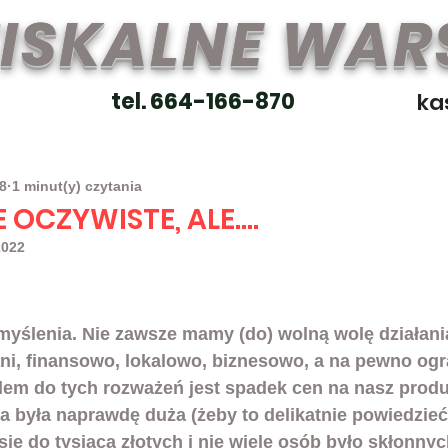
FISKALNE WA
tel. 664-166-870
ka
8
1 minut(y) czytania
OCZYWISTE, ALE....
2022
oczywiste.
myślenia. Nie zawsze mamy (do) wolną wolę działani
ni, finansowo, lokalowo, biznesowo, a na pewno ogr
adem do tych rozważeń jest spadek cen na nasz produ
a była naprawdę duża (żeby to delikatnie powiedzieć)
się do tysiąca złotych i nie wiele osób było skłonny