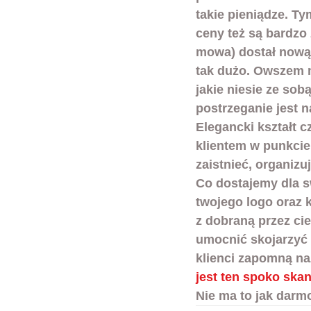
takie pieniądze. Ty
ceny też są bardzo 
mowa) dostał nową 
tak dużo. Owszem mo
jakie niesie ze sob
postrzeganie jest n
Elegancki kształt c
klientem w punkcie
zaistnieć, organizu
Co dostajemy dla s
twojego logo oraz 
z dobraną przez ci
umocnić skojarzyć w
klienci zapomną na
jest ten spoko skane
Nie ma to jak darm