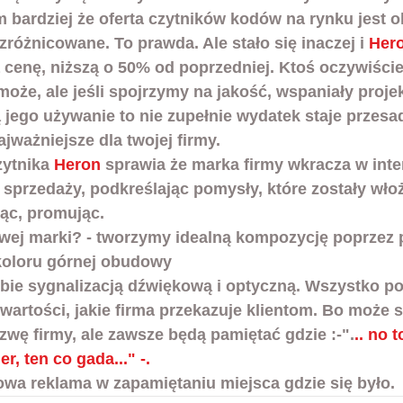
m bardziej że oferta czytników kodów na rynku jest ol
zróżnicowane. To prawda. Ale stało się inaczej i 
Her
cenę, niższą o 50% od poprzedniej. Ktoś oczywiście 
że, ale jeśli spojrzymy na jakość, wspaniały projekt
ą jego używanie to nie zupełnie wydatek staje przesa
ajważniejsze dla twojej firmy.
zytnika 
Heron
 sprawia że marka firmy wkracza w inte
 sprzedaży, podkreślając pomysły, które zostały wło
jąc, promując.
wej marki? - tworzymy idealną kompozycję poprzez 
koloru górnej obudowy
ebie sygnalizacją dźwiękową i optyczną. Wszystko po 
artości, jakie firma przekazuje klientom. Bo może si
zwę firmy, ale zawsze będą pamiętać gdzie :-".
.. no 
r, ten co gada..." -.
owa reklama w zapamiętaniu miejsca gdzie się było. 