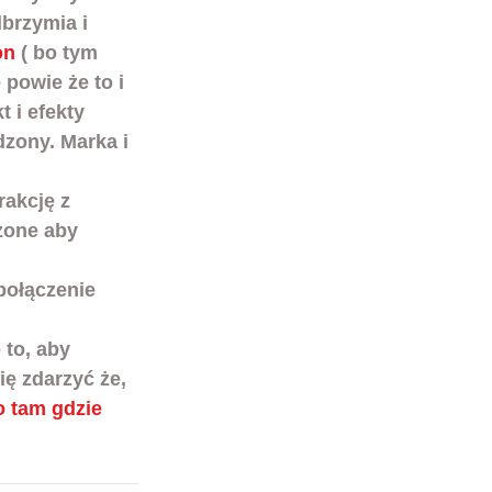
brzymia i 
on
 ( bo tym 
powie że to i 
 i efekty 
dzony. Marka i 
rakcję z 
żone aby 
połączenie 
to, aby 
ę zdarzyć że, 
to tam gdzie 