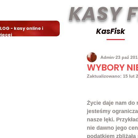
KASY 
LOG - kasy online i
KasFisk
ięcej
Admin
23 paź 201
WYBORY NIE 
Zaktualizowano:
15 lut 
Wybory nie zawsze 
Życie daje nam do 
jesteśmy ogranicza
nasze lęki. Przykł
nie dawno jego cen
podatkiem zbliżała 