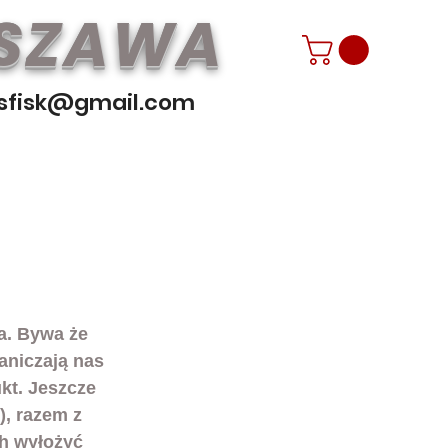
RSZAWA
sfisk@gmail.com
a. Bywa że 
aniczają nas 
kt. Jeszcze 
, razem z 
ch wyłożyć 