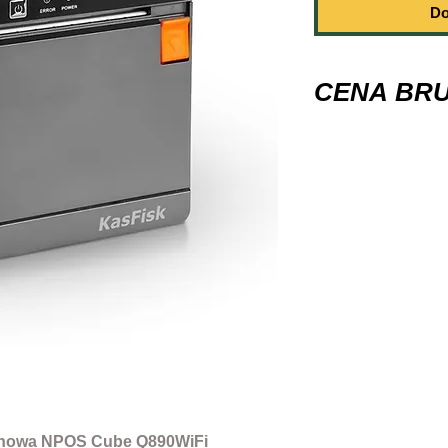
Do
CENA BR
NPOS Cube
Obsługiwane kod
UPC-A /UPC-E /J
/CODE39 /ITF /
/QR CODE
Metoda wydruku
-
Rozdzielczość w
(203 dpi)
Bufor
- 2048kb
Wielkość znaków
B: 1.10 × 2.10 mm
Szybkość
- 260m
Szerokość papie
onowa NPOS Cube Q890WiFi
Papier
- 79.5±0.