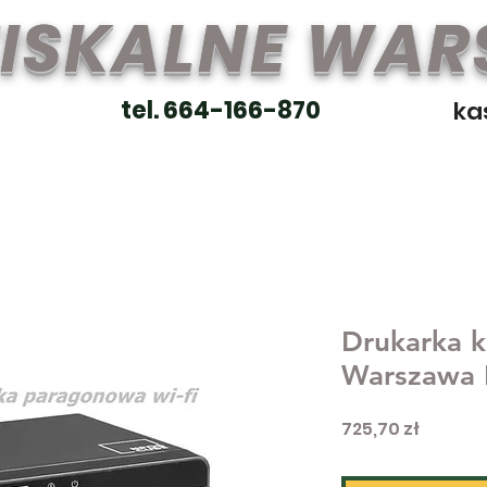
FISKALNE WA
tel. 664-166-870
ka
Drukarka 
Warszawa
Cena
725,70 zł