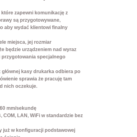
0.06-0.08mm
 które zapewni komunikację z
Pamięć
- 256kb
sprawy są przygotowywane,
Typ
- kuchenna /
o aby wydać klientowi finalny
Wymiary
- 165×1
Waga
- 1kg
ele miejsca, jej rozmiar
Strony kodowe
:
że będzie urządzeniem nad wyraz
PC347（Standar
 przygotowania specjalnego
PC850（Multilin
PC860（Portugu
 głównej kasy drukarka odbiera po
French）、PC865
mówienie sprawia że pracuję tam
Greek、Hebrew、
d nich oczekuje.
WPC1252、PC866
PC852（Latin2）
Arabic、PT151（1
260 mm/sekundę
Emulacja
- ESC/
, COM, LAN, WiFi w standardzie bez
Szerokość wydr
Żywotność głowi
 już w konfiguracji podstawowej
Żywotność obci