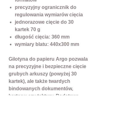
precyzyjny ogranicznik do
regulowania wymiarów cięcia
jednorazowe cięcie do 30
kartek 70 g
długość cięcia: 360 mm
wymiary blatu: 440x300 mm
Gilotyna do papieru Argo pozwala
na precyzyjne i bezpieczne cięcie
grubych arkuszy (powyżej 30
kartek), ale także twardych
bindowanych dokumentów,
kartonu czy tektury. Podstawa
urządzenia pełni funkcję stolika z
miarką, dzięki czemu łatwo i z
dokładnością można dokonać
cięcia akurat w tym miejscu, w
którym tego potrzebujemy, przy