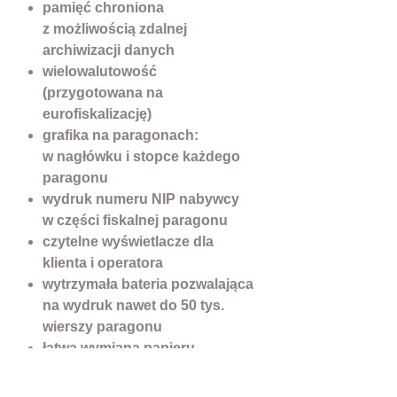
pamięć chroniona
z możliwością zdalnej
archiwizacji danych
wielowalutowość
(przygotowana na
eurofiskalizację)
grafika na paragonach:
w nagłówku i stopce każdego
paragonu
wydruk numeru NIP nabywcy
w części fiskalnej paragonu
czytelne wyświetlacze dla
klienta i operatora
wytrzymała bateria pozwalająca
na wydruk nawet do 50 tys.
wierszy paragonu
łatwa wymiana papieru -
system wrzutowy „drop-in”
system mocowania