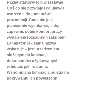
Pakiet startowy folii w zestawie
Coś co się przydaje i co ułatwia
tworzenie dokumentów i
prezentacji. Cena nie jest
przesadnie wysoka więc aby
zapewnić sobie komfort pracy
wydaje się rozsądnym zakupem.
Laminator
, jak sama nazwa
wskazuje – jest urządzeniem
służącym do laminacji
dokumentów użytkowanych
w biurze, jak i w domu.
Wspomniana laminacja polega na
pokrywaniu ich powierzchni
specjalną warstwą tworzywa (tzw.
laminatu). To on zapewnia im
dodatkową odporność na
działanie wilgoci, a także
przetarcia, uszkodzenia