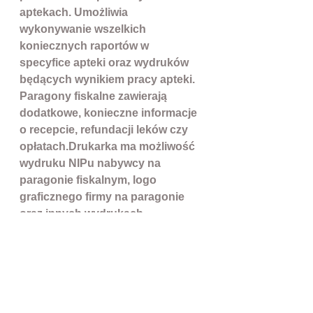
aptekach. Umożliwia
wykonywanie wszelkich
koniecznych raportów w
specyfice apteki oraz wydruków
będących wynikiem pracy apteki.
Paragony fiskalne zawierają
dodatkowe, konieczne informacje
o recepcie, refundacji leków czy
opłatach.Drukarka ma możliwość
wydruku NIPu nabywcy na
paragonie fiskalnym, logo
graficznego firmy na paragonie
oraz innych wydrukach
niefiskalnych. Umożliwia
drukowanie faktur VAT
bezpośrednio na swoim
mechanizmie drukującym.
Posiada szeroką gamę