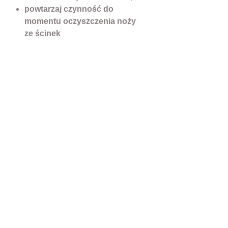
powtarzaj czynność do
momentu oczyszczenia noży
ze ścinek
Stosowanie oleju, nawet
okazjonalne wydłuży z całą
pewnością żywotność twojej
niszczarki. Nie warto zaniedbywać
procedury smarowania, sam
proces jest łatwy i prosty w
zastosowaniu a bezwzględnie
wydłuża bezawaryjne działanie i
funkcjonowanie własnej
niszczarki. Oszczędzamy na
jakości działania i żywotności, co
wydłuża okres w jakim
bezawaryjnie użytkowanie
urządzenia.