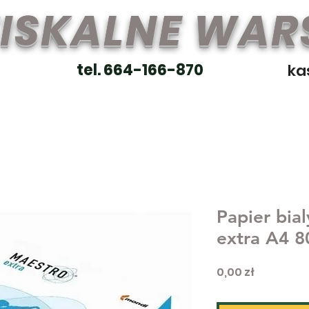
FISKALNE WA
tel. 664-166-870
ka
Papier bi
extra A4 
Cena
0,00 zł