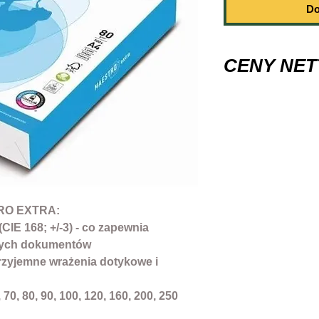
Do
CENY NET
Kod produktu: p
Marka: Maestro
Opakowanie:5
Wysokość (mm): 
Szerokość (mm): 
Format: A4
Gramatura (g/m2)
TRO EXTRA:
Klasa: Nie
(CIE 168; +/-3) - co zapewnia
Ilość arkuszy: 50
nych dokumentów
Kolor: Biały
 przyjemne wrażenia dotykowe i
Ekologiczny: Nie
Białość: 168; +/-3
 70, 80, 90, 100, 120, 160, 200, 250
Przeznaczenie:Dr
laserowe, Kopiark