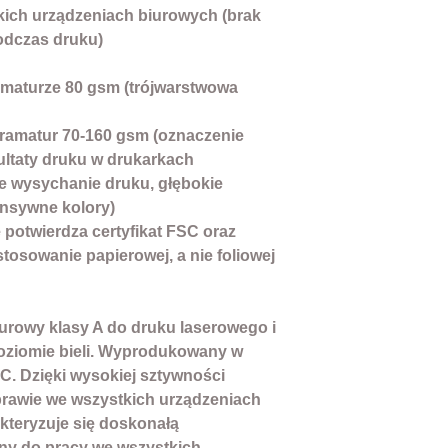
kich urządzeniach biurowych (brak
FSC: Tak
odczas druku)
Certyfikat:Green
ramaturze 80 gsm (trójwarstwowa
gramatur 70-160 gsm (oznaczenie
ltaty druku w drukarkach
e wysychanie druku, głębokie
tensywne kolory)
 potwierdza certyfikat FSC oraz
osowanie papierowej, a nie foliowej
urowy klasy A do druku laserowego i
ziomie bieli. Wyprodukowany w
C. Dzięki wysokiej sztywności
rawie we wszystkich urządzeniach
kteryzuje się doskonałą
any do pracy we wszystkich