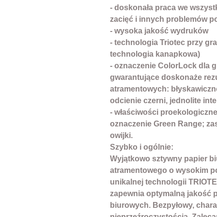
- doskonała praca we wszyst
zacięć i innych problemów p
- wysoka jakość wydruków
- technologia Triotec przy g
technologia kanapkowa)
- oznaczenie ColorLock dla 
gwarantujące doskonaże rezu
atramentowych: błyskawiczn
odcienie czerni, jednolite in
- właściwości proekologiczne
oznaczenie Green Range; zast
owijki.
Szybko i ogólnie:
Wyjątkowo sztywny papier bi
atramentowego o wysokim po
unikalnej technologii TRIOTE
zapewnia optymalną jakość p
biurowych. Bezpyłowy, chara
nieprzeźroczystością. Zalec