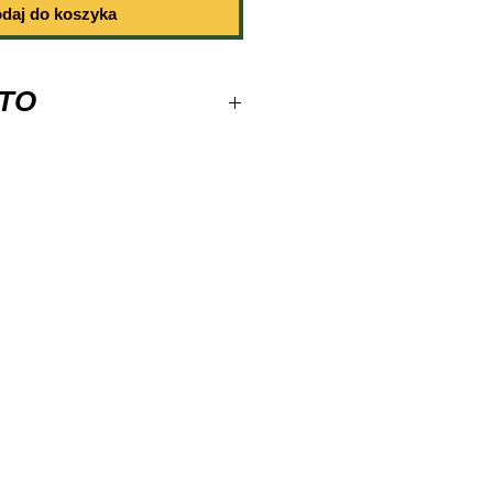
daj do koszyka
TO
p 0130221
210
297
: 80
0
ukarki atrametnowe, Drukarki
i