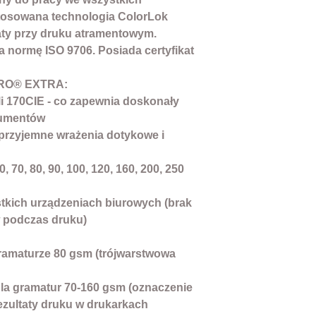
tosowana technologia ColorLok
aty przy druku atramentowym.
a normę ISO 9706. Posiada certyfikat
TRO® EXTRA:
li 170CIE - co zapewnia doskonały
kumentów
a przyjemne wrażenia dotykowe i
, 70, 80, 90, 100, 120, 160, 200, 250
tkich urządzeniach biurowych (brak
w podczas druku)
gramaturze 80 gsm (trójwarstwowa
la gramatur 70-160 gsm (oznaczenie
ezultaty druku w drukarkach