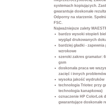
systemach kopiujących. Zas
gwarantuje doskonałe rezult
Odporny na starzenie. Spełni
FSC.
Najważniejsze zalety MAES
bardzo wysoki stopień bie
wygląd drukowanych do
bardziej gładki - zapewni
wzrokowe
szeroki zakres gramatur: 60
gsm
doskonała praca we wszys
zacięć i innych problemó
wysoka jakość wydruków
technologia Triotec przy 
technologia kanapkowa)
oznaczenie HP ColorLok d
gwarantujące doskonałe r