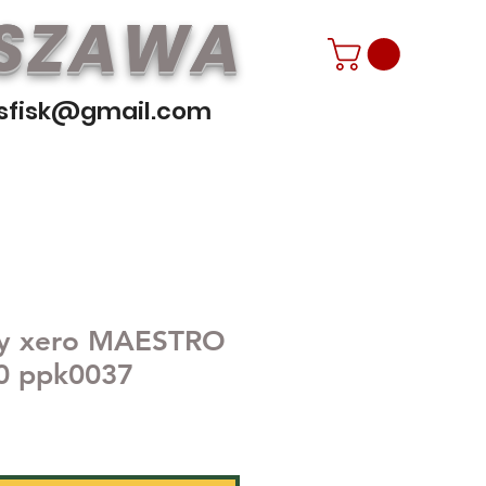
RSZAWA
sfisk@gmail.com
aly xero MAESTRO
80 ppk0037