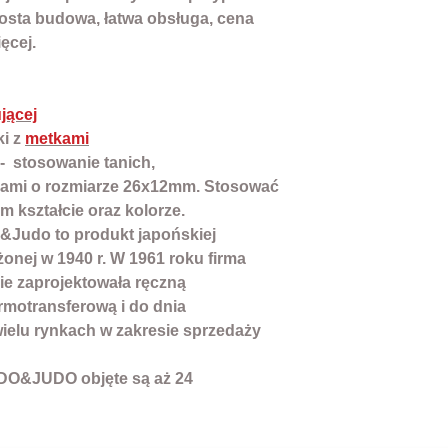
prosta budowa, łatwa obsługa, cena
ęcej.
ującej
i z
metkami
- stosowanie tanich,
ami o rozmiarze 26x12mm. Stosować
 kształcie oraz kolorze.
&Judo
to produkt japońskiej
onej w 1940 r. W 1961 roku firma
ie zaprojektowała ręczną
rmotransferową i do dnia
 wielu rynkach w zakresie sprzedaży
DO&JUDO
objęte są aż
24