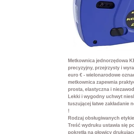
Metkownica jednorzędowa K
precyzyjny, przejrzysty i wyr
euro € - wielonarodowe oznacz
metkownica zapewnia praktyc
prosta, elastyczna i niezawo
Lekki i wygodny uchwyt nie
tuszującej łatwe zakładanie n
!
Rodzaj obsługiwanych etykiet
Treść wydruku ustawia się p
pokrętła na głowicy drukują