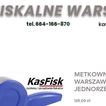
FISKALNE WA
tel. 664-166-870
ka
METKOWN
WARSZAW
JEDNORZ
Cena
125,00 zł