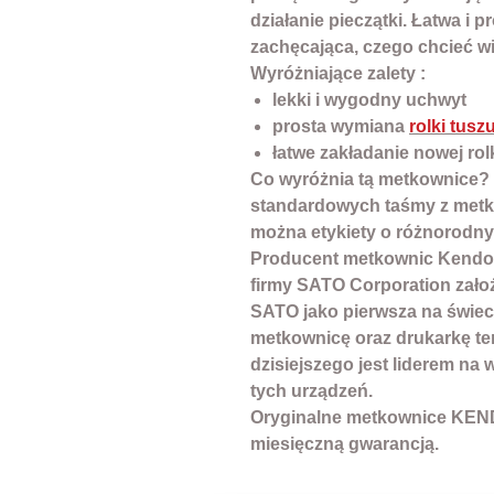
działanie pieczątki. Łatwa i 
zachęcająca, czego chcieć wi
Wyróżniające zalety :
lekki i wygodny uchwyt
prosta wymiana
rolki tusz
łatwe zakładanie nowej rolk
Co wyróżnia tą metkownice? 
standardowych taśmy z metk
można etykiety o różnorodnym
Producent metkownic
Kendo
firmy
SATO Corporation
założ
SATO jako pierwsza na świec
metkownicę oraz drukarkę te
dzisiejszego jest liderem na
tych urządzeń.
Oryginalne metkownice
KEN
miesięczną gwarancją
.