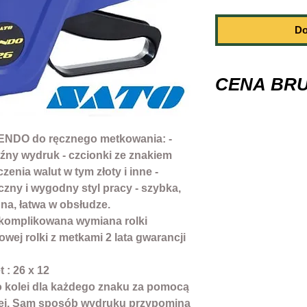
Do
CENA BR
Producent: SATO
ROZMIAR ETYKI
ENDO do ręcznego metkowania: -
ILOŚĆ ZNAKÓW o
aźny wydruk - czcionki ze znakiem
ROZMIAR CZCIONK
enia walut w tym złoty i inne -
WYMIARY METKO
zny i wygodny styl pracy - szybka,
szer:50 mm ; dłu
dna, łatwa w obsłudze.
waga:280 g (bez e
skomplikowana wymiana rolki
Gwarancja: 24 mie
owej rolki z metkami 2 lata gwarancji
 : 26 x 12
o kolei dla każdego znaku za pomocą
cej. Sam sposób wydruku przypomina