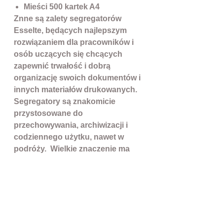
Mieści 500 kartek A4
Znne są zalety segregatorów
Esselte, będących najlepszym
rozwiązaniem dla pracowników i
osób uczących się chcących
zapewnić trwałość i dobrą
organizację swoich dokumentów i
innych materiałów drukowanych.
Segregatory są znakomicie
przystosowane do
przechowywania, archiwizacji i
codziennego użytku, nawet w
podróży. Wielkie znaczenie ma
trwałość i odporność na
codzienne warunki użytkowania.
W esselte te czynniki są wręcz
legendarne i co nie jest bez
znaczenia cenna zakupu
segregatorów nie jest zaporowa i