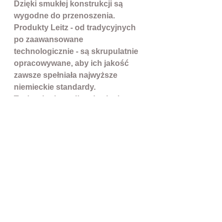
Dzięki smukłej konstrukcji są
wygodne do przenoszenia.
Produkty Leitz - od tradycyjnych
po zaawansowane
technologicznie - są skrupulatnie
opracowywane, aby ich jakość
zawsze spełniała najwyższe
niemieckie standardy.
Technologie podlegają ciągłym
zmianom, ale zasady firmy
pozostają niezmienne: praca
wciąż warta jest tego, aby
wykonywać ją prawidłowo.
Znakomita jakość, wygoda i
dbanie o detale powoduje że
wybór tej marki to spokój na
długie lata.