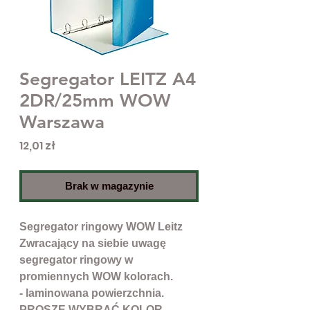
Segregator LEITZ A4
2DR/25mm WOW
Warszawa
Cena
12,01 zł
Brak w magazynie
Segregator ringowy WOW Leitz
Zwracający na siebie uwagę
segregator ringowy w
promiennych WOW kolorach.
- laminowana powierzchnia.
PROSZĘ WYBRAĆ KOLOR