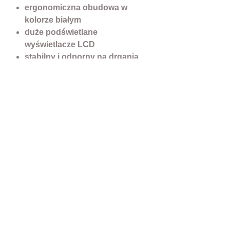
ergonomiczna obudowa w
kolorze białym
duże podświetlane
wyświetlacze LCD
stabilny i odporny na drgania
oraz przeciążenia układ
pomiarowy
łatwość utrzymania w czystości
- plastikowa nakładka na wagę
wbudowany akumulator
zapewniający do 100 godzin
pracy bez zasilania sieciowego
CENA BRUTTO
Nazwa Wagi SPC-S
Producent DIBAL
Liczba programowanych cen 10