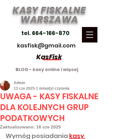
KASY FISKALNE
WARSZAWA
tel. 664-166-870
kasfisk@gmail.com
KasFisk
BLOG - kasy online i więcej
Admin
13 cze 2025
1 minut(y) czytania
UWAGA - KASY FISKALNE
DLA KOLEJNYCH GRUP
PODATKOWYCH
Zaktualizowano:
16 cze 2025
Wymóg posiadania 
kasy 