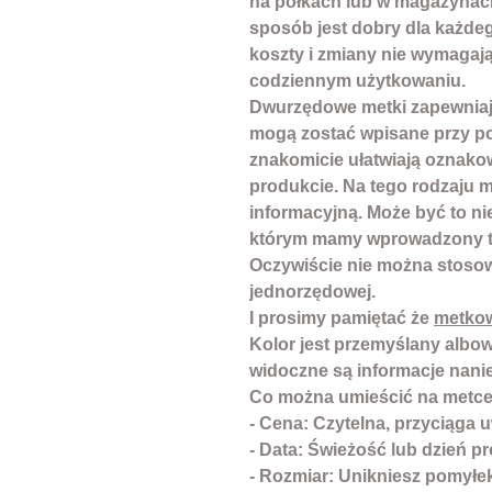
na półkach lub w magazynach
sposób jest dobry dla każdeg
koszty i zmiany nie wymaga
codziennym użytkowaniu.
Dwurzędowe metki zapewniają 
mogą zostać wpisane przy p
znakomicie ułatwiają oznakow
produkcie. Na tego rodzaju 
informacyjną. Może być to nie
którym mamy wprowadzony to
Oczywiście nie można stoso
jednorzędowej.
I prosimy pamiętać że
metko
Kolor jest przemyślany albo
widoczne są informacje nani
Co można umieścić na metc
- Cena: Czytelna, przyciąga u
- Data: Świeżość lub dzień pr
- Rozmiar: Unikniesz pomyłek