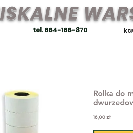
FISKALNE WA
tel. 664-166-870
ka
Rolka do 
dwurzedow
Cena
16,00 zł