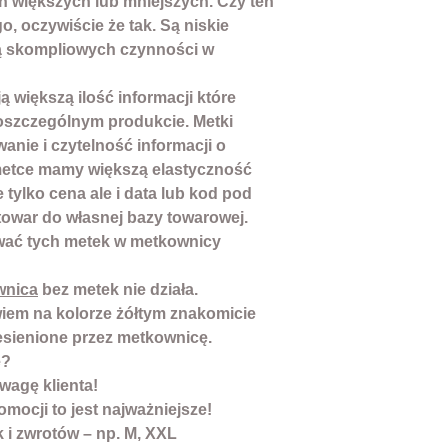
 większych lub mniejszych. Czy ten
o, oczywiście że tak. Są niskie
ją skompliowych czynności w
większą ilość informacji które
oszczególnym produkcie. Metki
anie i czytelność informacji o
metce mamy większą elastyczność
 tylko cena ale i data lub kod pod
war do własnej bazy towarowej.
wać tych metek w metkownicy
wnica
bez metek nie działa.
wiem na kolorze żółtym znakomicie
esienione przez metkownicę.
e?
wagę klienta!
omocji to jest najważniejsze!
 i zwrotów – np. M, XXL