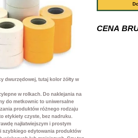
Do
CENA BR
Styl: Prosty
Kolor : zółty
Marka: Jumpe
Rodzaj: Do metk
znakomite wykona
widoczny nadruk
y dwurzędowej, tutaj kolor żółty w
Kod produktu: m
ylepne w rolkach. Do naklejania na
śmy do metkownic to uniwersalne
czania produktów różnego rodzaju
o etykiety czyste, bez nadruku.
rawdę najłatwiejszym i prostym
 i szybkiego edytowania produktów