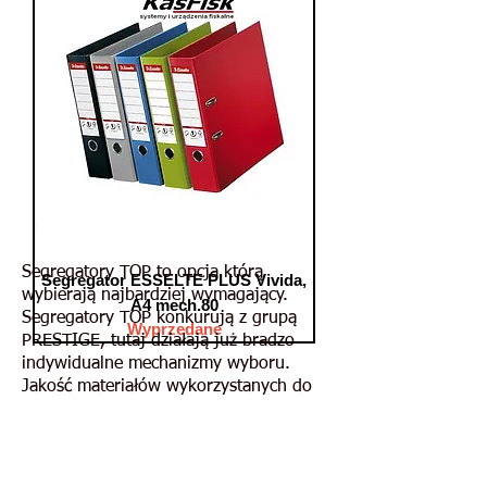
Segregatory TOP to opcja którą
Segregator ESSELTE PLUS Vivida,
wybierają najbardziej wymagający.
A4 mech.80
Segregatory TOP konkurują z grupą
Wyprzedane
PRESTIGE, tutaj działają już bradzo
indywidualne mechanizmy wyboru.
Jakość materiałów wykorzystanych do
produkcji, solidność komponentów,
trwała i estetyczna wizualna
kolorystyka. Razem dają poczucie
dobrze wydanych pieniędzy.