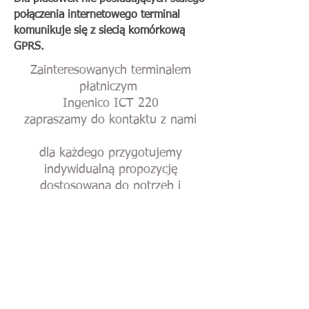
połączenia internetowego terminal
komunikuje się z siecią komórkową
GPRS.
Zainteresowanych terminalem
płatniczym
Ingenico ICT 220
zapraszamy do kontaktu z nami
dla każdego przygotujemy
indywidualną propozycję
dostosowaną do potrzeb i
wymagań w rewelacyjnej cenie
- krótki termin realizacji
- bezpłatna instalacja i szkolenie