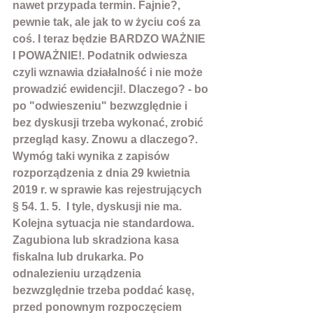
nawet przypada termin. Fajnie?, 
pewnie tak, ale jak to w życiu coś za 
coś. I teraz będzie BARDZO WAŻNIE 
I POWAŻNIE!. Podatnik odwiesza 
czyli wznawia działalność i nie może 
prowadzić ewidencji!. Dlaczego? - bo 
po "odwieszeniu" bezwzględnie i 
bez dyskusji trzeba wykonać, zrobić 
przegląd kasy. Znowu a dlaczego?. 
Wymóg taki wynika z zapisów 
rozporządzenia z dnia 29 kwietnia 
2019 r. w sprawie kas rejestrujących 
§ 54. 1. 5.  I tyle, dyskusji nie ma.
Kolejna sytuacja nie standardowa. 
Zagubiona lub skradziona kasa 
fiskalna lub drukarka. Po 
odnalezieniu urządzenia 
bezwzględnie trzeba poddać kasę, 
przed ponownym rozpoczęciem 