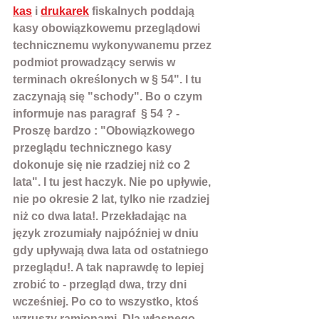
kas
 i 
drukarek
 fiskalnych poddają 
kasy obowiązkowemu przeglądowi 
technicznemu wykonywanemu przez 
podmiot prowadzący serwis w 
terminach określonych w § 54". I tu 
zaczynają się "schody". Bo o czym 
informuje nas paragraf  § 54 ? - 
Proszę bardzo : "Obowiązkowego 
przeglądu technicznego kasy 
dokonuje się nie rzadziej niż co 2 
lata". I tu jest haczyk. Nie po upływie, 
nie po okresie 2 lat, tylko nie rzadziej 
niż co dwa lata!. Przekładając na 
język zrozumiały najpóźniej w dniu 
gdy upływają dwa lata od ostatniego 
przeglądu!. A tak naprawdę to lepiej 
zrobić to - przegląd dwa, trzy dni 
wcześniej. Po co to wszystko, ktoś 
wzruszy ramionami. Dla własnego 