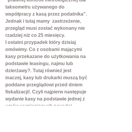
taksometru używanego do 
współpracy z kasą przez podatnika". 
Jednak i tutaj mamy  zastrzeżenie, 
przegląd musi zostać wykonany nie 
rzadziej niż co 25 miesięcy.
I ostatni przypadek który dzisiaj 
omówimy. Co z osobami mającymi 
kasy przekazane do użytkowania na 
podstawie leasingu, najmu lub 
dzierżawy?. Tutaj również jest 
inaczej, kasy lub drukarki muszą być 
poddane przeglądowi 
przed dniem 
fiskalizacji!. 
Czyli najpierw następuje 
wydanie kasy na podstawie jednej z 
umów wymienionych powyżej, 
następnie trzeba zrobić przegląd a 
na końcu następuje fiskalizacja.
Co grozi za nie wykonanie 