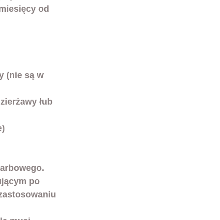
 miesięcy od 
 (nie są w 
zierżawy łub 
e)
karbowego.
 zastosowaniu 