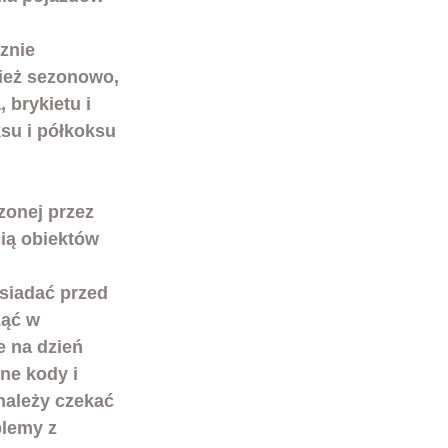
znie 
ież sezonowo, 
 brykietu i 
su i półkoksu 
onej przez 
cią obiektów 
siadać przed 
ąć w 
 na dzień 
ne kody i 
należy czekać 
blemy z 