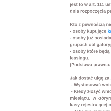
jest to w art. 111 u
dnia rozpoczęcia pr
Kto z pewnością nie
- osoby kupujące 
k
- osoby już posiad
grupach obligator
- osoby które będą
leasingu.
(Podstawa prawna: a
Jak dostać ulgę za
 - Wystosować wni
 - Kiedy złożyć wniosek o zwrot ulgi? - najwcześniej w miesiącu następującym po 
miesiącu,  w który
kasy rejestrującej o