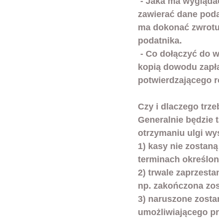
 - Jaka ma wyglądać wniosek? - forma dowolna (pisemna lub wydruk), ale musi 
zawierać dane poda
ma dokonać zwrotu 
podatnika.
 - Co dołączyć do wniosku? - koniecznie dołączyć kopię faktury zakupu kasy wraz z 
kopią dowodu zapła
potwierdzającego r
Czy i dlaczego trze
Generalnie będzie t
otrzymaniu ulgi wy
1) kasy nie zosta
terminach określony
2) trwale zaprzest
np. zakończona zos
3) naruszone zosta
umożliwiającego pr