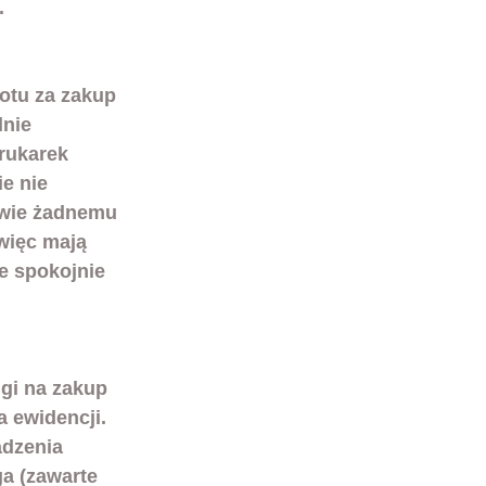
.
rotu za zakup
lnie 
rukarek 
e nie 
iwie żadnemu 
więc mają 
e spokojnie 
lgi na zakup 
 ewidencji. 
adzenia 
ga (zawarte 