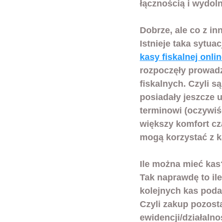
łącznością i wydol
Dobrze, ale co z i
Istnieje taka sytua
kasy fiskalnej onli
rozpoczęły prowadz
fiskalnych. Czyli s
posiadały jeszcze 
terminowi (oczywiś
większy komfort cza
mogą korzystać z k
Ile można mieć kas
Tak naprawdę to ile
kolejnych kas poda
Czyli zakup pozost
ewidencji/działalno