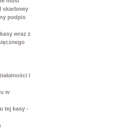
d skarbowy 
ny podpis 
sięcznego 
iałalności i 
u w 
 tej kasy - 
 