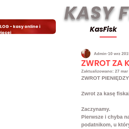
KASY 
LOG - kasy online i
KasFisk
ięcej
Admin
10 wrz 201
ZWROT ZA K
Zaktualizowano:
27 mar
ZWROT PIENIĘDZY
Zwrot za kasę fisk
Zaczynamy.
Pierwsze i chyba na
podatnikom, u któr