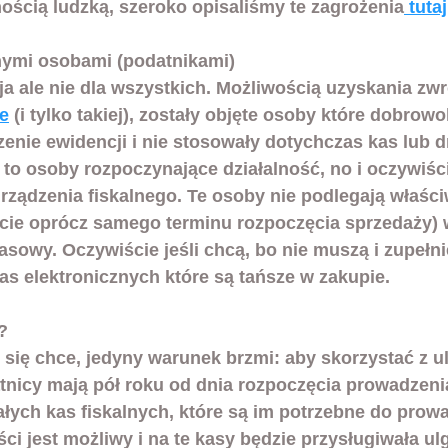
nością ludzką, szeroko opisaliśmy te zagrożenia
 tutaj
nnymi osobami (podatnikami)
cja ale nie dla wszystkich. Możliwością uzyskania zw
ne
 (i tylko takiej), zostały objęte osoby które dobrowo
enie ewidencji i nie stosowały dotychczas kas lub d
ą to osoby rozpoczynające działalność, no i oczywiści
urządzenia fiskalnego. Te osoby nie podlegają właśc
cie oprócz samego terminu rozpoczęcia sprzedaży) 
sowy. Oczywiście jeśli chcą, bo nie muszą i zupełni
as elektronicznych które są tańsze w zakupie. 
?
 się chce, jedyny warunek brzmi: aby skorzystać z u
tnicy mają pół roku od dnia rozpoczęcia prowadzenia
ałych kas fiskalnych, które są im potrzebne do prow
ści jest możliwy i na te kasy będzie przysługiwała ul