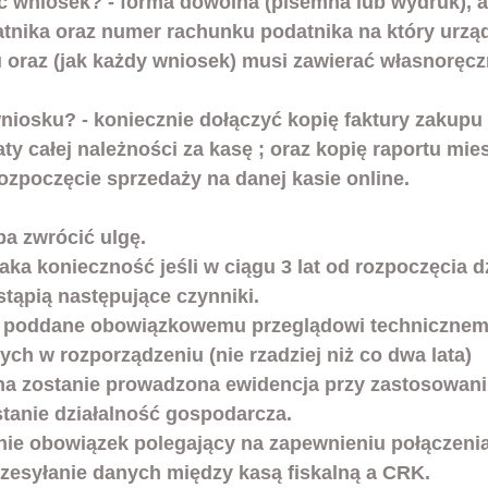
tnika oraz numer rachunku podatnika na który urzą
oraz (jak każdy wniosek) musi zawierać własnoręcz
ty całej należności za kasę ; oraz kopię raportu mie
ozpoczęcie sprzedaży na danej kasie online.
ba zwrócić ulgę.
aka konieczność jeśli w ciągu 3 lat od rozpoczęcia dz
stąpią następujące czynniki.
ną poddane obowiązkowemu przeglądowi technicznem
ch w rozporządzeniu (nie rzadziej niż co dwa lata)
ana zostanie prowadzona ewidencja przy zastosowaniu
tanie działalność gospodarcza.
nie obowiązek polegający na zapewnieniu połączenia
zesyłanie danych między kasą fiskalną a CRK.