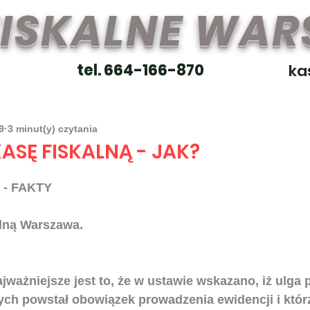
FISKALNE WA
tel. 664-166-870
ka
9
3 minut(y) czytania
ASĘ FISKALNĄ - JAK?
 - FAKTY
alną Warszawa.
jważniejsze jest to, że w ustawie wskazano, iż ulga 
ych powstał obowiązek prowadzenia ewidencji i którz