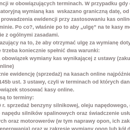
cji w obowiązujących terminach. W przypadku gdy d
igatoryjną wymianą kas  wskazano graniczną datę, od
 prowadzenia ewidencji przy zastosowaniu kas onlin
inie. Po co?, właśnie po to aby „ulgę” na te kasy m
e z ogólnymi zasadami. 
kazujący na to, że aby otrzymać ulgę za wymianę do
e trzeba koniecznie spełnić dwa warunki:
 obowiązek wymiany kas wynikającej z ustawy (zakup
nline)
znie ewidencję (sprzedaż) na kasach online najpóźni
145b ust. 3 ustawy, czyli w terminach od których dan
wiązek stosować kasy online.
są to terminy:
0 r. sprzedaż benzyny silnikowej, oleju napędowego,
 napędu silników spalinowych oraz świadczenie usł
ch oraz motorowerów (w tym naprawy opon, ich zakł
generowania) oraz w zakresie wymiany opon lub kół 