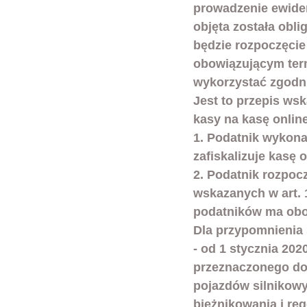
prowadzenie ewiden
objęta została obl
będzie rozpoczęcie
obowiązującym term
wykorzystać zgodni
Jest to przepis ws
kasy na kasę onlin
1. Podatnik wykona
zafiskalizuje kasę o
2. Podatnik rozpoc
wskazanych w art. 
podatników ma obo
Dla przypomnienia 
- od 1 stycznia 202
przeznaczonego do
pojazdów silnikowy
bieżnikowania i re