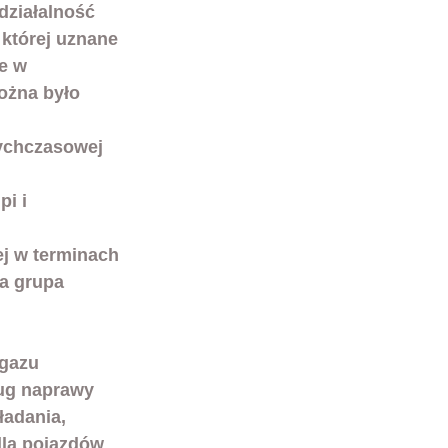
ziałalność 
 której uznane 
e w 
ożna było 
tychczasowej 
i i 
ej w terminach 
a grupa 
 gazu 
ug naprawy 
adania, 
dla pojazdów 