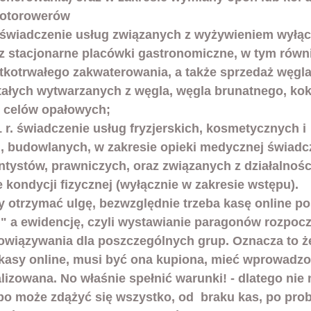
motorowerów 
r. świadczenie usług związanych z wyżywieniem wyłąc
z stacjonarne placówki gastronomiczne, w tym równ
tkotrwałego zakwaterowania, a także sprzedaż węgla,
ałych wytwarzanych z węgla, węgla brunatnego, kok
 celów opałowych;
1 r. świadczenie usług fryzjerskich, kosmetycznych i 
 budowlanych, w zakresie opieki medycznej świadcz
entystów, prawniczych, oraz związanych z działalnoś
 kondycji fizycznej (wyłącznie w zakresie wstępu).
otrzymać ulgę, bezwzględnie trzeba kasę online po
 a ewidencję, czyli wystawianie paragonów rozpocz
wiązywania dla poszczególnych grup. Oznacza to że
kasy online, musi być ona kupiona, mieć wprowadzo
lizowana. No właśnie spełnić warunki! - dlatego nie 
 bo może zdążyć się wszystko, od  braku kas, po pro