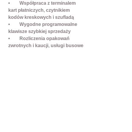
• Współpraca z terminalem
kart płatniczych, czytnikiem
kodów kreskowych i szufladą
• Wygodne programowalne
klawisze szybkiej sprzedaży
• Rozliczenia opakowań
zwrotnych i kaucji, usługi busowe
i czasowe
• Programowalne nagłówki
graficzne paragonu, grafiki w
stopce paragonu
Znakomitym ułatwieniem przy
szybkiej sprzedaży będzie
budżetowa
metkownica.
WERSJA ONLINE :
- LAN - przewodowa łączność do
routera
- Bezprzewodowa karta sieciowa