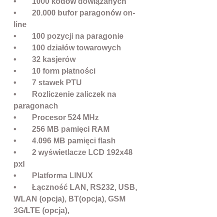
• 1000 kodów dowiązanych
• 20.000 bufor paragonów on-
line
• 100 pozycji na paragonie
• 100 działów towarowych
• 32 kasjerów
• 10 form płatności
• 7 stawek PTU
• Rozliczenie zaliczek na
paragonach
• Procesor 524 MHz
• 256 MB pamięci RAM
• 4.096 MB pamięci flash
• 2 wyświetlacze LCD 192x48
pxl
• Platforma LINUX
• Łączność LAN, RS232, USB,
WLAN (opcja), BT(opcja), GSM
3G/LTE (opcja),