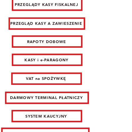
PRZEGLĄDY KASY FISKALNEJ
PRZEGLĄD KASY A ZAWIESZENIE
RAPOTY DOBOWE
KASY i e-PARAGONY
VAT na SPOŻYWKĘ
DARMOWY TERMINAL PŁATNICZY
SYSTEM KAUCYJNY