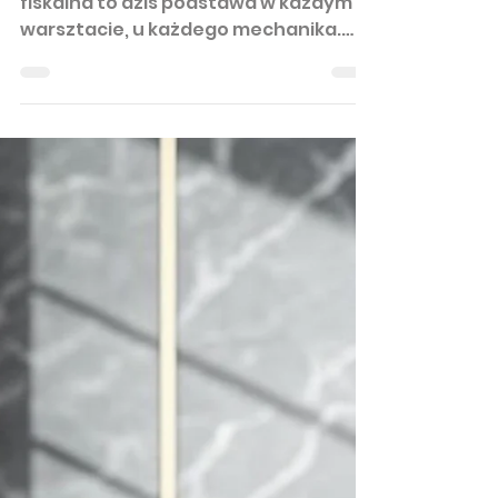
samochodowego –
mechanika - co musisz
wiedziec?
Nie ma co się oszukiwać – kasa
fiskalna to dziś podstawa w każdym
warsztacie, u każdego mechanika.
Urząd skarbowy wymaga, byś
dokumentował każdą usługę. Bez
tego ani rusz! Ale to nie tylko kwestia