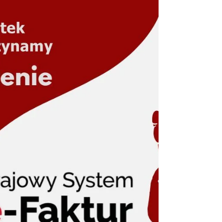
pro pracowała jeszcze szybciej ?
Wystarczy że obejrzysz poradnik
firmy KasFisk. Krótko i na temat.
Wszystko zostaje wyjaśnione.