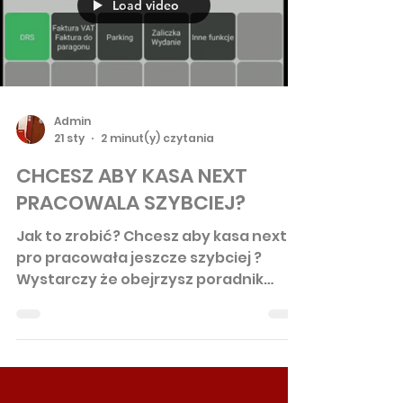
paragonów? Oczywiście! Kasfisk w
Warszawie oferuje modele z
funkcjami, które naprawdę robią
różnicę
Load video
Admin
21 sty
2 minut(y) czytania
CHCESZ ABY KASA NEXT
PRACOWALA SZYBCIEJ?
Jak to zrobić? Chcesz aby kasa next