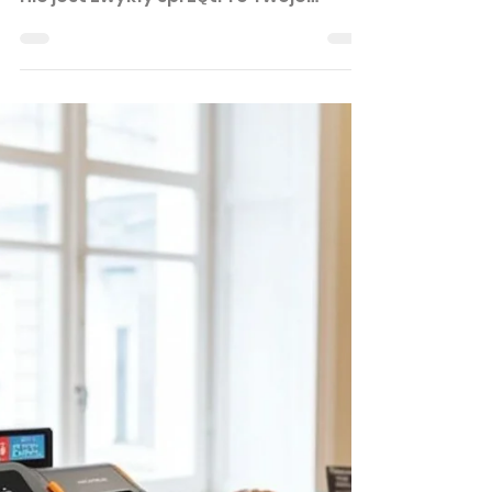
zastanawiasz się nad zakupem
drukarki fiskalnej online do firmy?. To
nie jest zwykły sprzęt. To Twoje
narzędzie do prowadzenia biznesu
zgodnie z najnowszymi przepisami.
Wiesz, że wybór odpowiedniej
drukarki może zadecydować o tym,
jak sprawnie i bezproblemowo
będziesz działać?